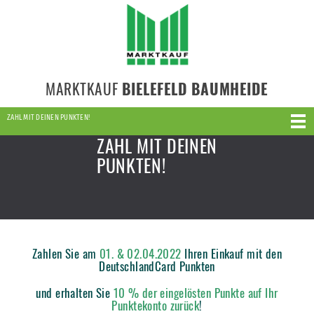
MARKTKAUF
BIELEFELD BAUMHEIDE
ZAHL MIT DEINEN PUNKTEN!
ZAHL MIT DEINEN
PUNKTEN!
Zahlen Sie am
01. & 02.04.2022
Ihren Einkauf mit den
DeutschlandCard Punkten
und erhalten Sie
10 % der eingelösten Punkte auf Ihr
Punktekonto zurück
!