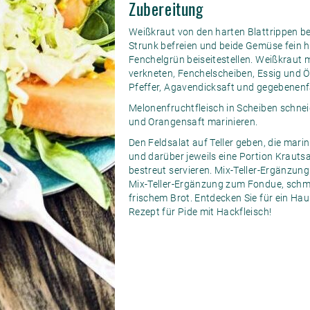
Zubereitung
Weißkraut von den harten Blattrippen be
Strunk befreien und beide Gemüse fein h
Fenchelgrün beiseitestellen. Weißkraut m
verkneten, Fenchelscheiben, Essig und 
Pfeffer, Agavendicksaft und gegebenenf
Melonenfruchtfleisch in Scheiben schnei
und Orangensaft marinieren.
Den Feldsalat auf Teller geben, die mari
und darüber jeweils eine Portion Krauts
bestreut servieren. Mix-Teller-Ergänzung:
Mix-Teller-Ergänzung zum Fondue, schm
frischem Brot. Entdecken Sie für ein Ha
Rezept für Pide mit Hackfleisch
!