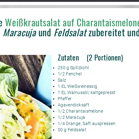
he
Weißkrautsalat auf Charantaismelon
, Maracuja
und
Feldsalat
zubereitet und
Zutaten (2 Portionen)
250 g Spitzkohl
1/2 Fenchel
Salz
1 EL Weißweinessig
1 EL Walnussöl, kaltgepresst
Pfeffer
Agavendicksaft
1/2 Charantaismelone
1/2 Maracuja
1/4 Orange, Saft auspressen
50 g Feldsalat