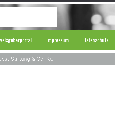
weisgeberportal
Impressum
Datenschutz
est Stiftung & Co. KG .