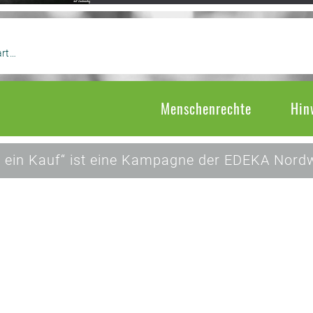
art…
Menschenrechte
Hin
 ein Kauf“ ist eine Kampagne der EDEKA Nordw