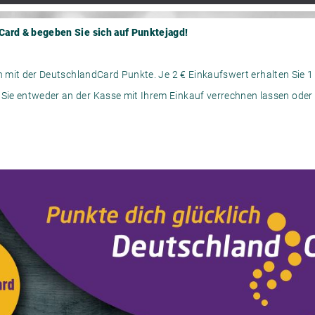
Card & begeben Sie sich auf Punktejagd!
ch mit der DeutschlandCard Punkte. Je 2 € Einkaufswert erhalten Sie 1
ie entweder an der Kasse mit Ihrem Einkauf verrechnen lassen oder 