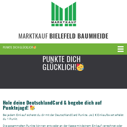
MARKTKAUF
BIELEFELD BAUMHEIDE
PUNKTE DICH GLÜCKLICH!
PUNKTE DICH
GLÜCKLICH!
Hole deine DeutschlandCard & begebe dich auf
Punktejagd!
Bei jedem Einkauf sicherst du dir mit der DeutschlandCard Punkte. Je 2 € Einkaufswert erhälst
du 1 Punkt.
Die gesammelten Punkte können entweder an der Kasse mit deinem Einkauf verrechnet oder