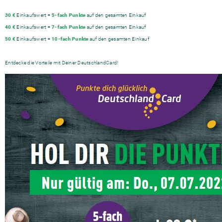
30 €
Einkaufswert =
5-fach Punkte
auf den gesamten Einkauf
40 €
Einkaufswert =
7-fach Punkte
auf den gesamten Einkauf
50 €
Einkaufswert =
10-fach Punkte
auf den gesamten Einkauf
Entdecke die Vorteile mit Deiner DeutschlandCard!