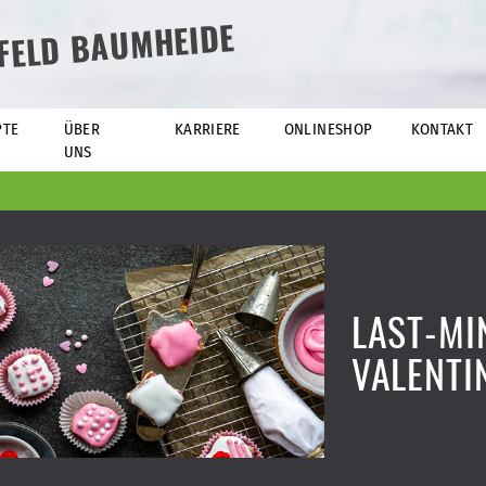
EFELD BAUMHEIDE
PTE
ÜBER
KARRIERE
ONLINESHOP
KONTAKT
UNS
LAST-MI
VALENTI