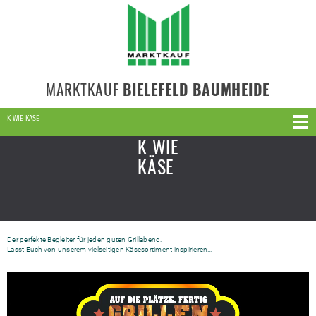
MARKTKAUF
BIELEFELD BAUMHEIDE
K WIE KÄSE
K WIE
KÄSE
Der perfekte Begleiter für jeden guten Grillabend.
Lasst Euch von unserem vielseitigen Käsesortiment inspirieren…