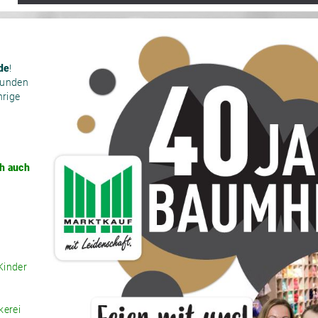
de
!
Kunden
hrige
h auch
Kinder
kerei