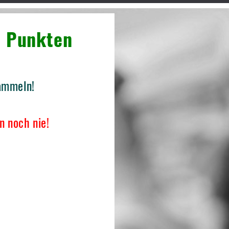
n Punkten
sammeln!
n noch nie!