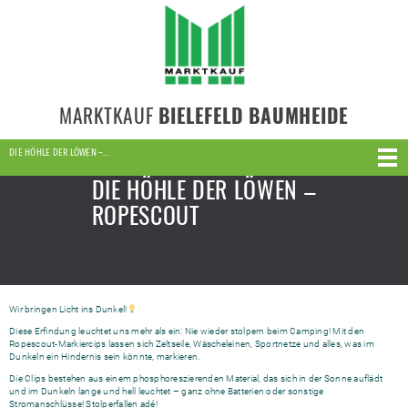
MARKTKAUF
BIELEFELD BAUMHEIDE
DIE HÖHLE DER LÖWEN –…
DIE HÖHLE DER LÖWEN –
ROPESCOUT
Wir bringen Licht ins Dunkel!
Diese Erfindung leuchtet uns mehr als ein: Nie wieder stolpern beim Camping! Mit den
Ropescout-Markiercips lassen sich Zeltseile, Wäscheleinen, Sportnetze und alles, was im
Dunkeln ein Hindernis sein könnte, markieren.
Die Clips bestehen aus einem phosphoreszierenden Material, das sich in der Sonne auflädt
und im Dunkeln lange und hell leuchtet – ganz ohne Batterien oder sonstige
Stromanschlüsse! Stolperfallen adé!