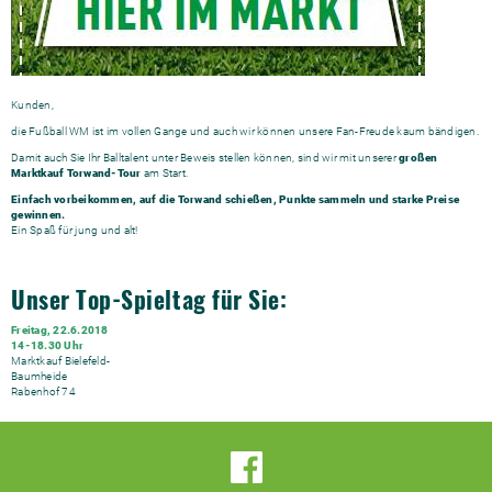
Kunden,
die Fußball WM ist im vollen Gange und auch wir können unsere Fan-Freude kaum bändigen.
Damit auch Sie Ihr Balltalent unter Beweis stellen können, sind wir mit unserer
großen
Marktkauf Torwand-Tour
am Start.
Einfach vorbeikommen, auf die Torwand schießen, Punkte sammeln und starke Preise
gewinnen.
Ein Spaß für jung und alt!
Unser Top-Spieltag für Sie:
Freitag, 22.6.2018
14-18.30 Uhr
Marktkauf Bielefeld-
Baumheid
Rabenhof 74