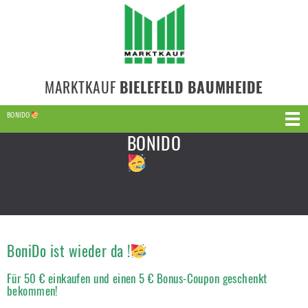
MARKTKAUF
BIELEFELD BAUMHEIDE
BONIDO
BONIDO
BoniDo ist wieder da !
Für 50 € einkaufen und einen 5 € Bonus-Coupon geschenkt
bekommen!