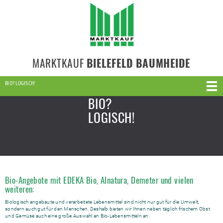
MARKTKAUF
BIELEFELD BAUMHEIDE
BIO? LOGISCH!
BIO?
LOGISCH!
Bio-Angebote mit EDEKA Bio, Alnatura, Demeter und vielen
weiteren:
Biologisch angebaute und verarbeitete Lebensmittel sind nicht nur gut für die Umwelt,
sondern auch gut für den Menschen. Deshalb bieten wir Ihnen neben täglich frischem Obst
und Gemüse auch eine große Auswahl an Bio-Lebensmitteln an.