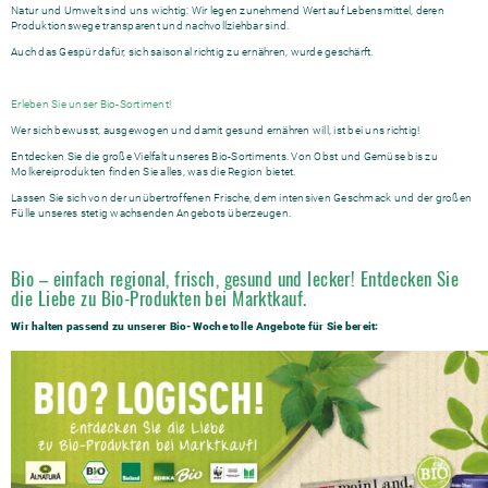
Natur und Umwelt sind uns wichtig: Wir legen zunehmend Wert auf Lebensmittel, deren
Produktionswege transparent und nachvollziehbar sind.
Auch das Gespür dafür, sich saisonal richtig zu ernähren, wurde geschärft.
Erleben Sie unser Bio-Sortiment!
Wer sich bewusst, ausgewogen und damit gesund ernähren will, ist bei uns richtig!
Entdecken Sie die große Vielfalt unseres Bio-Sortiments. Von Obst und Gemüse bis zu
Molkereiprodukten finden Sie alles, was die Region bietet.
Lassen Sie sich von der unübertroffenen Frische, dem intensiven Geschmack und der großen
Fülle unseres stetig wachsenden Angebots überzeugen.
Bio – einfach regional, frisch, gesund und lecker! Entdecken Sie
die Liebe zu Bio-Produkten bei Marktkauf.
Wir halten passend zu unserer Bio-Woche tolle Angebote für Sie bereit: