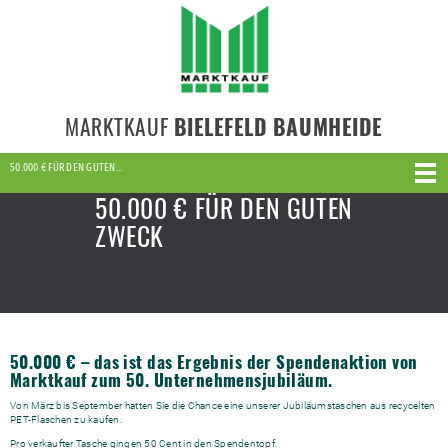
MARKTKAUF
BIELEFELD BAUMHEIDE
50.000 € FÜR DEN GUTEN…
50.000 € FÜR DEN GUTEN
ZWECK
50.000 € – das ist das Ergebnis der Spendenaktion von
Marktkauf zum 50. Unternehmensjubiläum.
Von März bis September hatten Sie die Chance eine unserer Jubiläumstaschen aus recycelten
PET-Flaschen zu kaufen.
Pro verkaufter Tasche gingen 50 Cent in den Spendentopf.