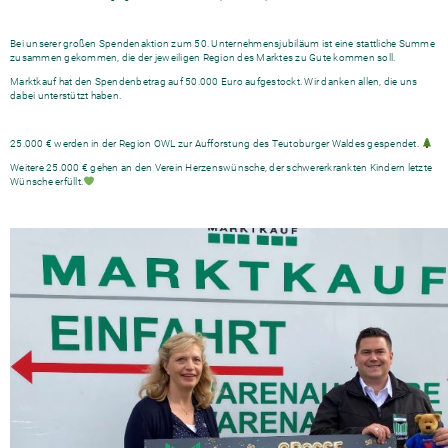
Bei unserer großen Spendenaktion zum 50. Unternehmensjubiläum ist eine stattliche Summe
zusammen gekommen, die der jeweiligen Region des Marktes zu Gute kommen soll.
Marktkauf hat den Spendenbetrag auf 50.000 Euro aufgestockt. Wir danken allen, die uns
dabei unterstützt haben.
25.000 € werden in der Region OWL zur Aufforstung des Teutoburger Waldes gespendet.
Weitere 25.000 € gehen an den Verein Herzenswünsche, der schwererkrankten Kindern letzte
Wünsche erfüllt.